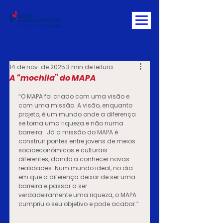
14 de nov. de 2025
3 min de leitura
A “mochila” do MAPA
“O MAPA foi criado com uma visão e 
com uma missão. A visão, enquanto 
projeto, é um mundo onde a diferença 
se torna uma riqueza e não numa 
barreira.  Já a missão do MAPA é 
construir pontes entre jovens de meios 
socioeconómicos e culturais 
diferentes, dando a conhecer novas 
realidades. Num mundo ideal, no dia 
em que a diferença deixar de ser uma 
barreira e passar a ser 
verdadeiramente uma riqueza, o MAPA 
cumpriu o seu objetivo e pode acabar.”