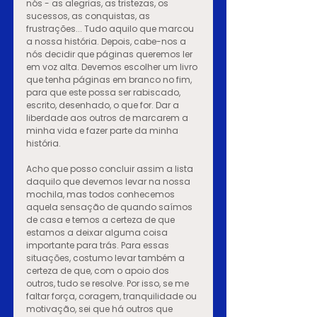
nós - as alegrias, as tristezas, os 
sucessos, as conquistas, as 
frustrações... Tudo aquilo que marcou 
a nossa história. Depois, cabe-nos a 
nós decidir que páginas queremos ler 
em voz alta. Devemos escolher um livro 
que tenha páginas em branco no fim, 
para que este possa ser rabiscado, 
escrito, desenhado, o que for. Dar a 
liberdade aos outros de marcarem a 
minha vida e fazer parte da minha 
história.
Acho que posso concluir assim a lista 
daquilo que devemos levar na nossa 
mochila, mas todos conhecemos 
aquela sensação de quando saímos 
de casa e temos a certeza de que 
estamos a deixar alguma coisa 
importante para trás. Para essas 
situações, costumo levar também a 
certeza de que, com o apoio dos 
outros, tudo se resolve. Por isso, se me 
faltar força, coragem, tranquilidade ou 
motivação, sei que há outros que 