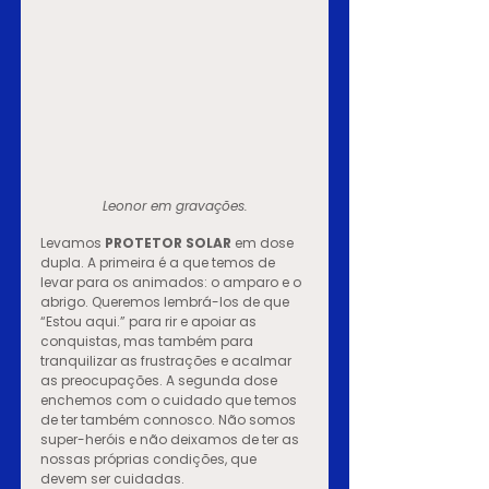
Leonor em gravações.
Levam
os 
PROTETOR SOLAR
 em dose 
dupla. A primeira é a que temos de 
levar para os animados: o amparo e o 
abrigo. Queremos lembrá-los de que 
“Estou aqui.” para rir e apoiar as 
conquistas, mas também para 
tranquilizar as frustrações e acalmar 
as preocupações. A segunda dose 
enchemos com o cuidado que temos 
de ter também connosco. Não somos 
super-heróis e não deixamos de ter as 
nossas próprias condições, que 
devem ser cuidadas.