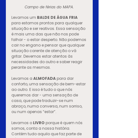
Campo de férias do MAPA.
Levamos um
 BALDE DE ÁGUA FRIA
para estamos prontos para qualquer 
situação e ser reativos. Essa sensação 
é mais uma das que não nos pode 
falhar - o estar desperto. Não podemos 
cair no engano e pensar que qualquer 
situação carente de atenção o vá 
gritar. Devemos estar atentos às 
necessidades do outro e saber reagir 
perante as mesmas.  
Levamos a 
ALMOFADA
 para dar 
conforto, uma sensação de bem-estar 
ao outro. E isso é tudo o que nós 
queremos dar - uma sensação de 
casa, que pode traduzir-se num 
abraço, numa conversa, num sorriso, 
ou num apenas “estar”.
Levamos o 
LIVRO
porque é quem nós 
somos, conta a nossa história. 
Contém tudo aquilo que faz parte de 