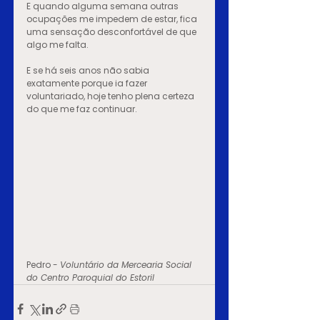
E quando alguma semana outras 
ocupações me impedem de estar, fica 
uma sensação desconfortável de que 
algo me falta.
E se há seis anos não sabia 
exatamente porque ia fazer 
voluntariado, hoje tenho plena certeza 
do que me faz continuar.
Pedro - 
Voluntário da Mercearia Social 
do Centro Paroquial do Estoril