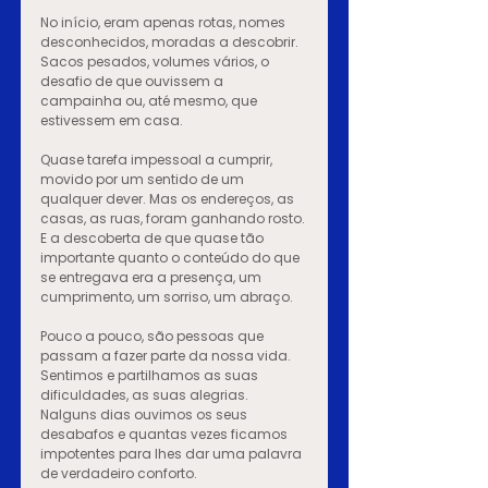
No início, eram apenas rotas, nomes 
desconhecidos, moradas a descobrir. 
Sacos pesados, volumes vários, o 
desafio de que ouvissem a 
campainha ou, até mesmo, que 
estivessem em casa.
Quase tarefa impessoal a cumprir, 
movido por um sentido de um 
qualquer dever. Mas os endereços, as 
casas, as ruas, foram ganhando rosto. 
E a descoberta de que quase tão 
importante quanto o conteúdo do que 
se entregava era a presença, um 
cumprimento, um sorriso, um abraço.
Pouco a pouco, são pessoas que 
passam a fazer parte da nossa vida. 
Sentimos e partilhamos as suas 
dificuldades, as suas alegrias. 
Nalguns dias ouvimos os seus 
desabafos e quantas vezes ficamos 
impotentes para lhes dar uma palavra 
de verdadeiro conforto.